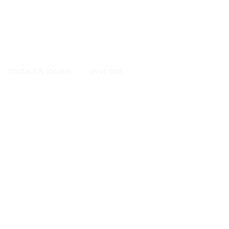
307
of stuur een mailtje
contact & locatie
over ons