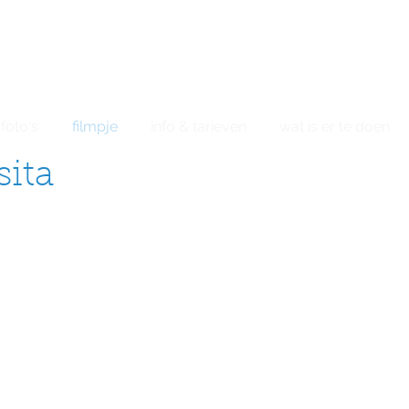
bel/whatsapp +34667313
foto's
filmpje
info & tarieven
wat is er te doen
sita