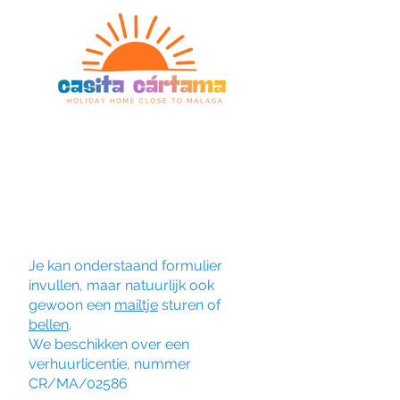
bel/whatsapp +34667313307
of stuur een mailtje
Je kan onderstaand formulier
invullen, maar natuurlijk ook
gewoon een
mailtje
sturen of
bellen
.
We beschikken over een
verhuurlicentie, nummer
CR/MA/02586