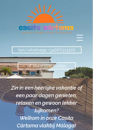
bel/whatsapp +34667313307
of stuur een mailtje
Zin in een heerlijke vakantie of
een paar dagen genieten,
relaxen en gewoon lekker
bijkomen?
Welkom in onze Casita
Cártama vlakbij Málaga!