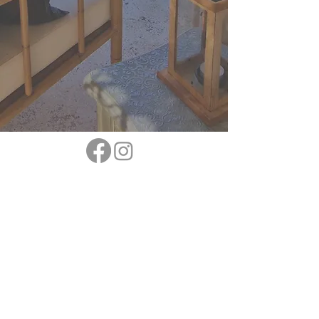
abonneer op ons you tube kanaal
Ontdek het beste van Málaga en de omgeving
van Casita Cártama door onze ogen. Abonneer
je op ons YouTube-kanaal voor lokale tips,
wandelavonturen en een voorproefje van de
mediterrane levensstijl!
recensies