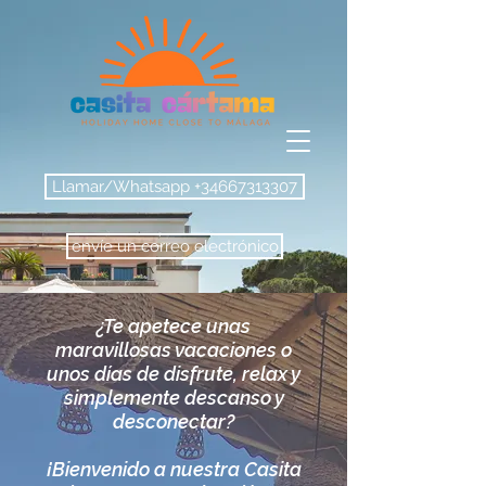
Llamar/Whatsapp +34667313307
envíe un correo electrónico
¿Te apetece unas
maravillosas vacaciones o
unos días de disfrute, relax y
simplemente descanso y
desconectar?
¡Bienvenido a nuestra Casita