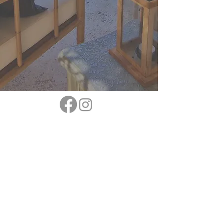
Suscríbete a nuestro canal de
YouTube
Descubre lo mejor de Málaga y los
alrededores de Casita Cártama a través de
nuestra mirada. ¡Suscríbete a nuestro canal de
YouTube para conocer consejos locales,
aventuras de senderismo y saborear el estilo
de vida mediterráneo!